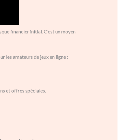
sque financier initial. C’est un moyen
r les amateurs de jeux en ligne :
 et offres spéciales.