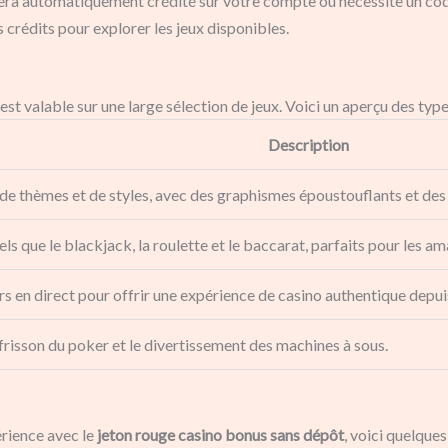
era automatiquement crédité sur votre compte ou nécessite un co
 crédits pour explorer les jeux disponibles.
est valable sur une large sélection de jeux. Voici un aperçu des typ
Description
de thèmes et de styles, avec des graphismes époustouflants et des 
els que le blackjack, la roulette et le baccarat, parfaits pour les am
s en direct pour offrir une expérience de casino authentique depui
risson du poker et le divertissement des machines à sous.
érience avec le
jeton rouge casino bonus sans dépôt
, voici quelques