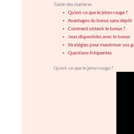
Table des matières
Qu’est-ce que le jeton rouge ?
Avantages du bonus sans dépôt
Comment obtenir le bonus ?
Jeux disponibles avec le bonus
Stratégies pour maximiser vos g
Questions fréquentes
Qu’est-ce que le jeton rouge ?