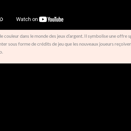
le couleur dans le monde des jeux d’argent. Il symbolise une offre 
nter sous forme de crédits de jeu que les nouveaux joueurs reçoivent
o.