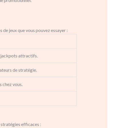
de promotionnel.
es de jeux que vous pouvez essayer :
jackpots attractifs.
ateurs de stratégie.
s chez vous.
 stratégies efficaces :