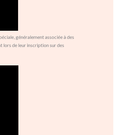
spéciale, généralement associée à des
 lors de leur inscription sur des