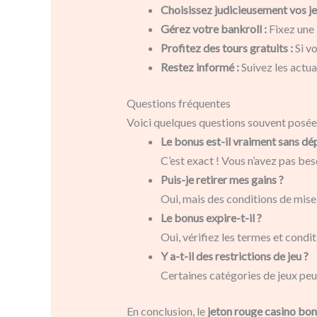
Choisissez judicieusement vos je
Gérez votre bankroll :
Fixez une 
Profitez des tours gratuits :
Si vo
Restez informé :
Suivez les actu
Questions fréquentes
Voici quelques questions souvent posée
Le bonus est-il vraiment sans dé
C’est exact ! Vous n’avez pas be
Puis-je retirer mes gains ?
Oui, mais des conditions de mise 
Le bonus expire-t-il ?
Oui, vérifiez les termes et condi
Y a-t-il des restrictions de jeu ?
Certaines catégories de jeux peuv
En conclusion, le
jeton rouge casino bon