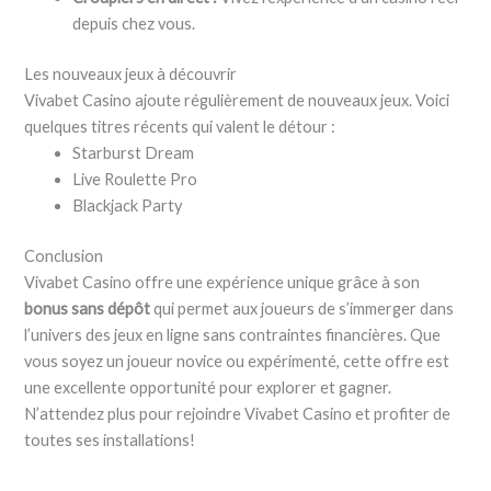
depuis chez vous.
Les nouveaux jeux à découvrir
Vivabet Casino ajoute régulièrement de nouveaux jeux. Voici
quelques titres récents qui valent le détour :
Starburst Dream
Live Roulette Pro
Blackjack Party
Conclusion
Vivabet Casino offre une expérience unique grâce à son
bonus sans dépôt
qui permet aux joueurs de s’immerger dans
l’univers des jeux en ligne sans contraintes financières. Que
vous soyez un joueur novice ou expérimenté, cette offre est
une excellente opportunité pour explorer et gagner.
N’attendez plus pour rejoindre Vivabet Casino et profiter de
toutes ses installations!