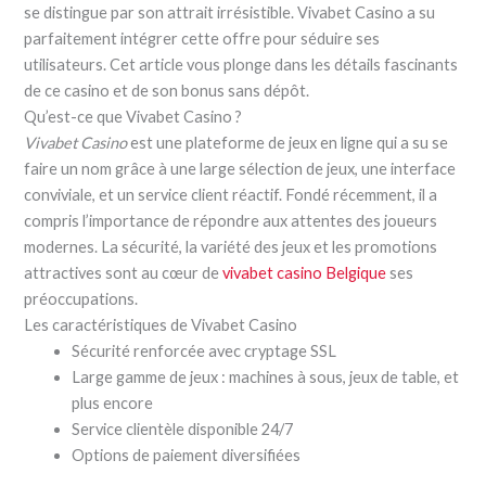
se distingue par son attrait irrésistible. Vivabet Casino a su
parfaitement intégrer cette offre pour séduire ses
utilisateurs. Cet article vous plonge dans les détails fascinants
de ce casino et de son bonus sans dépôt.
Qu’est-ce que Vivabet Casino ?
Vivabet Casino
est une plateforme de jeux en ligne qui a su se
faire un nom grâce à une large sélection de jeux, une interface
conviviale, et un service client réactif. Fondé récemment, il a
compris l’importance de répondre aux attentes des joueurs
modernes. La sécurité, la variété des jeux et les promotions
attractives sont au cœur de
vivabet casino Belgique
ses
préoccupations.
Les caractéristiques de Vivabet Casino
Sécurité renforcée avec cryptage SSL
Large gamme de jeux : machines à sous, jeux de table, et
plus encore
Service clientèle disponible 24/7
Options de paiement diversifiées