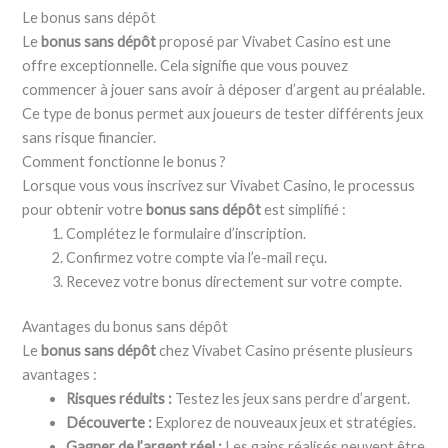
Le bonus sans dépôt
Le
bonus sans dépôt
proposé par Vivabet Casino est une
offre exceptionnelle. Cela signifie que vous pouvez
commencer à jouer sans avoir à déposer d’argent au préalable.
Ce type de bonus permet aux joueurs de tester différents jeux
sans risque financier.
Comment fonctionne le bonus ?
Lorsque vous vous inscrivez sur Vivabet Casino, le processus
pour obtenir votre
bonus sans dépôt
est simplifié :
Complétez le formulaire d’inscription.
Confirmez votre compte via l’e-mail reçu.
Recevez votre bonus directement sur votre compte.
Avantages du bonus sans dépôt
Le
bonus sans dépôt
chez Vivabet Casino présente plusieurs
avantages :
Risques réduits :
Testez les jeux sans perdre d’argent.
Découverte :
Explorez de nouveaux jeux et stratégies.
Gagner de l’argent réel :
Les gains réalisés peuvent être