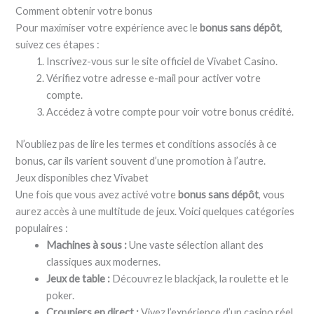
Comment obtenir votre bonus
Pour maximiser votre expérience avec le
bonus sans dépôt
,
suivez ces étapes :
Inscrivez-vous sur le site officiel de Vivabet Casino.
Vérifiez votre adresse e-mail pour activer votre
compte.
Accédez à votre compte pour voir votre bonus crédité.
N’oubliez pas de lire les termes et conditions associés à ce
bonus, car ils varient souvent d’une promotion à l’autre.
Jeux disponibles chez Vivabet
Une fois que vous avez activé votre
bonus sans dépôt
, vous
aurez accès à une multitude de jeux. Voici quelques catégories
populaires :
Machines à sous :
Une vaste sélection allant des
classiques aux modernes.
Jeux de table :
Découvrez le blackjack, la roulette et le
poker.
Croupiers en direct :
Vivez l’expérience d’un casino réel