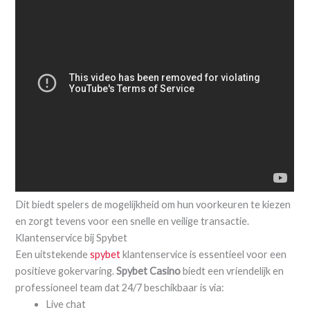
Dit biedt spelers de mogelijkheid om hun voorkeuren te kiezen
en zorgt tevens voor een snelle en veilige transactie.
Klantenservice bij Spybet
Een uitstekende
spybet
klantenservice is essentieel voor een
positieve gokervaring.
Spybet Casino
biedt een vriendelijk en
professioneel team dat 24/7 beschikbaar is via:
Live chat