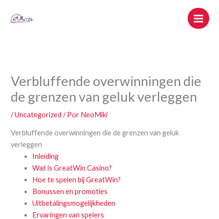
Ir
al
contenido
Verbluffende overwinningen die
de grenzen van geluk verleggen
/
Uncategorized
/ Por
NeoMiki
Verbluffende overwinningen die de grenzen van geluk
verleggen
Inleiding
Wat is GreatWin Casino?
Hoe te spelen bij GreatWin?
Bonussen en promoties
Uitbetalingsmogelijkheden
Ervaringen van spelers