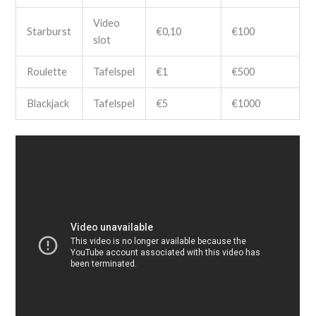
Video
Starburst
€0,10
€100
slot
Roulette
Tafelspel
€1
€500
Blackjack
Tafelspel
€5
€1000