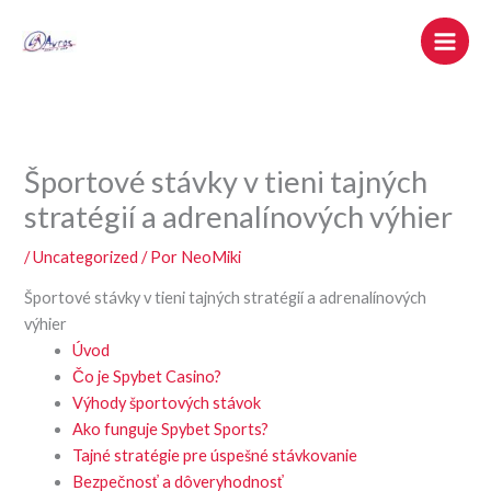
Ir
al
contenido
Športové stávky v tieni tajných
stratégií a adrenalínových výhier
/
Uncategorized
/ Por
NeoMiki
Športové stávky v tieni tajných stratégií a adrenalínových
výhier
Úvod
Čo je Spybet Casino?
Výhody športových stávok
Ako funguje Spybet Sports?
Tajné stratégie pre úspešné stávkovanie
Bezpečnosť a dôveryhodnosť