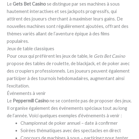
Le
Gets Bet Casino
se distingue par ses machines à sous
hautement interactives et ses jackpots progressifs, qui
attirent des joueurs cherchant à maximiser leurs gains. De
nouvelles machines sont régulièrement ajoutées, offrant des
thèmes variés allant de l’aventure épique à des films
populaires.
Jeux de table classiques
Pour ceux qui préfèrent les jeux de table, le
Gets Bet Casino
propose des tables de roulette, de blackjack, et de poker avec
des croupiers professionnels. Les joueurs peuvent également
participer à des tournois hebdomadaires, augmentant ainsi
l’excitation.
Événements à venir
Le
Peppermill Casino
ne se contente pas de proposer des jeux.
Il organise également des événements spéciaux tout au long
de l’année. Voici quelques exemples d’événements à venir :
Championnat de poker annuel – date à confirmer
Soirées thématiques avec des spectacles en direct
Concours de machines à sous – participez pour tenter