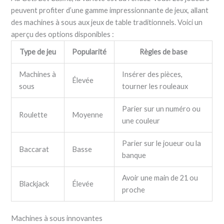
peuvent profiter d’une gamme impressionnante de jeux, allant
des machines à sous aux jeux de table traditionnels. Voici un
aperçu des options disponibles :
Type de jeu
Popularité
Règles de base
Machines à
Insérer des pièces,
Élevée
sous
tourner les rouleaux
Parier sur un numéro ou
Roulette
Moyenne
une couleur
Parier sur le joueur ou la
Baccarat
Basse
banque
Avoir une main de 21 ou
Blackjack
Élevée
proche
Machines à sous innovantes