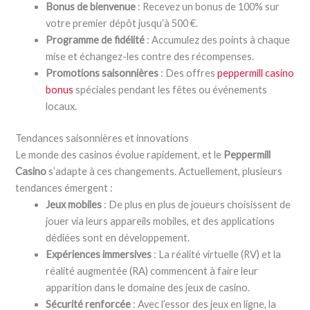
Bonus de bienvenue
: Recevez un bonus de 100% sur
votre premier dépôt jusqu’à 500 €.
Programme de fidélité
: Accumulez des points à chaque
mise et échangez-les contre des récompenses.
Promotions saisonnières
: Des offres
peppermill casino
bonus
spéciales pendant les fêtes ou événements
locaux.
Tendances saisonnières et innovations
Le monde des casinos évolue rapidement, et le
Peppermill
Casino
s’adapte à ces changements. Actuellement, plusieurs
tendances émergent :
Jeux mobiles
: De plus en plus de joueurs choisissent de
jouer via leurs appareils mobiles, et des applications
dédiées sont en développement.
Expériences immersives
: La réalité virtuelle (RV) et la
réalité augmentée (RA) commencent à faire leur
apparition dans le domaine des jeux de casino.
Sécurité renforcée
: Avec l’essor des jeux en ligne, la