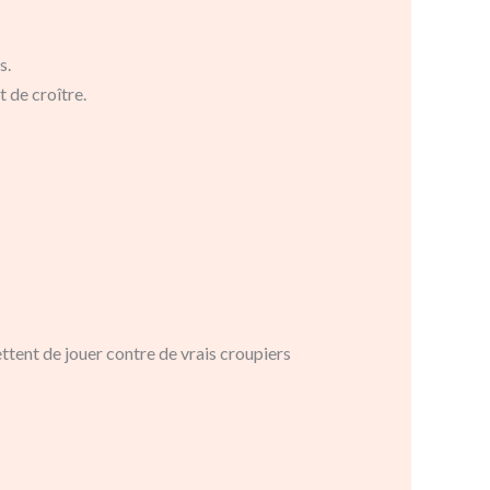
s.
 de croître.
tent de jouer contre de vrais croupiers