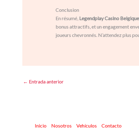
Conclusion
En résumé,
Legendplay Casino Belgique
bonus attractifs, et un engagement enver
joueurs chevronnés. N’attendez plus pou
←
Entrada anterior
Inicio
Nosotros
Vehículos
Contacto