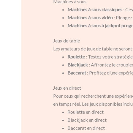
Machines à sous
Machines à sous classiques
: Ces
Machines à sous vidéo
: Plongez
Machines à sous à jackpot progr
Jeux de table
Les amateurs de jeux de table ne seront
Roulette
: Testez votre stratégie 
Blackjack
: Affrontez le croupie
Baccarat
: Profitez d’une expéri
Jeux en direct
Pour ceux qui recherchent une expérienc
en temps réel. Les jeux disponibles inclu
Roulette en direct
Blackjack en direct
Baccarat en direct