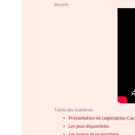
encore.
Table des matières
Présentation de Legendplay Cas
Les jeux disponibles
Les bonus et promotions