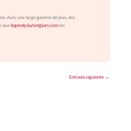
igne. Avec une large gamme de jeux, des
es que
legendplaybelgium.com
les
Entrada siguiente
→