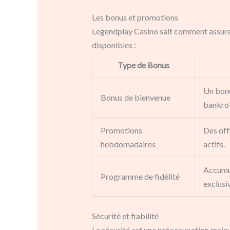
Les bonus et promotions
Legendplay Casino sait comment assurer
disponibles :
Type de Bonus
Un bonu
Bonus de bienvenue
bankrol
Promotions
Des off
hebdomadaires
actifs.
Accumul
Programme de fidélité
exclusi
Sécurité et fiabilité
La sécurité est une préoccupation maje