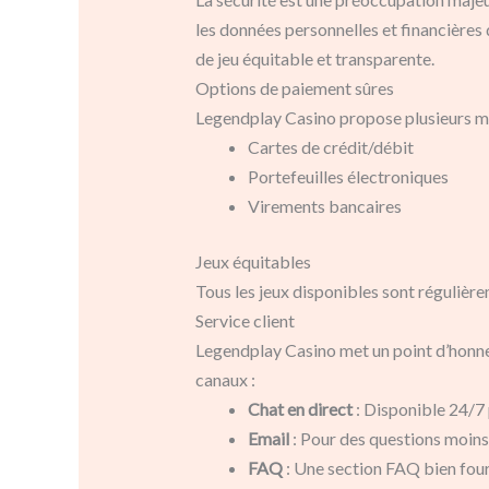
les données personnelles et financières 
de jeu équitable et transparente.
Options de paiement sûres
Legendplay Casino propose plusieurs mé
Cartes de crédit/débit
Portefeuilles électroniques
Virements bancaires
Jeux équitables
Tous les jeux disponibles sont régulière
Service client
Legendplay Casino met un point d’honneur
canaux :
Chat en direct
: Disponible 24/7
Email
: Pour des questions moins 
FAQ
: Une section FAQ bien four