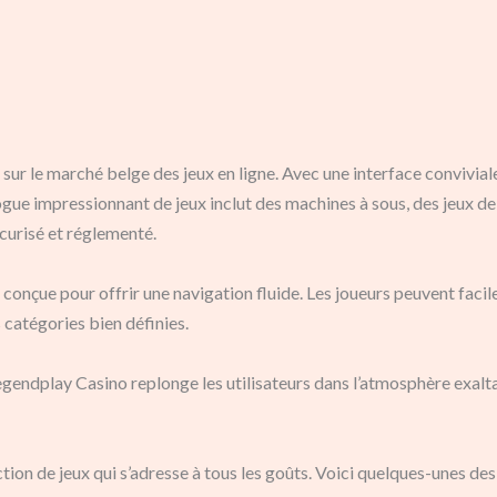
r le marché belge des jeux en ligne. Avec une interface conviviale e
ogue impressionnant de jeux inclut des machines à sous, des jeux de
curisé et réglementé.
t conçue pour offrir une navigation fluide. Les joueurs peuvent faci
 catégories bien définies.
gendplay Casino replonge les utilisateurs dans l’atmosphère exalta
ion de jeux qui s’adresse à tous les goûts. Voici quelques-unes de