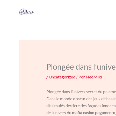
Ir
al
contenido
Plongée dans l’unive
/
Uncategorized
/ Por
NeoMiki
Plongée dans l’univers secret du paiem
Dans le monde obscur des jeux de hasard,
dissimulés derrière des façades innocen
de l’univers du
mafia casino pagamento