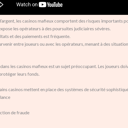
 d’argent, les casinos mafieux comportent des risques importants pou
l expose les opérateurs à des poursuites judiciaires sévères.
ltats et des paiements est fréquente.
urvenir entre joueurs ou avec les opérateurs, menant à des situatio
 dans les casinos mafieux est un sujet préoccupant. Les joueurs doi
rotéger leurs fonds.
rtains casinos mettent en place des systèmes de sécurité sophistiqué
llance
ction de fraude