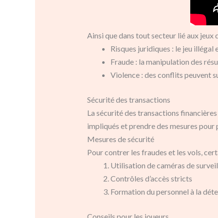
Ainsi que dans tout secteur lié aux jeux
Risques juridiques : le jeu illéga
Fraude : la manipulation des résu
Violence : des conflits peuvent s
Sécurité des transactions
La sécurité des transactions financières
impliqués et prendre des mesures pour p
Mesures de sécurité
Pour contrer les fraudes et les vols, ce
Utilisation de caméras de survei
Contrôles d’accès stricts
Formation du personnel à la déte
Conseils pour les joueurs