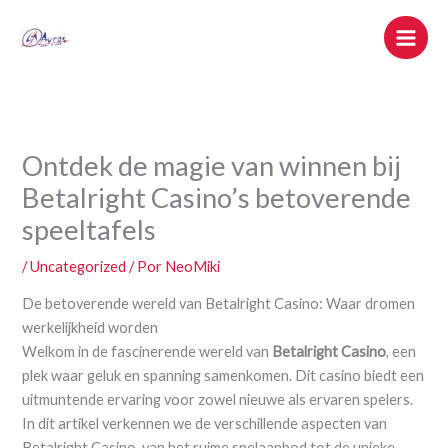
Ir
al
contenido
Ontdek de magie van winnen bij
Betalright Casino’s betoverende
speeltafels
/
Uncategorized
/ Por
NeoMiki
De betoverende wereld van Betalright Casino: Waar dromen
werkelijkheid worden
Welkom in de fascinerende wereld van
Betalright Casino
, een
plek waar geluk en spanning samenkomen. Dit casino biedt een
uitmuntende ervaring voor zowel nieuwe als ervaren spelers.
In dit artikel verkennen we de verschillende aspecten van
Betalright Casino, van het ruime spelaanbod tot de unieke