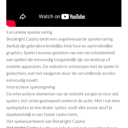
Een unieke speelervaring
Betalright Casino biedt een ongeëvenaarde speelervaring
dankzij zijn gebruiksvriendelijke interface en aantrekkelijke
graphics. Spelers kunnen genieten van een verscheidenheid
aan spellen die eenvoudig toegankelijk zijn via desktop of
mobiele apparaten. De website is ontworpen met de speler in
gedachten, wat het navigeren door de verschillende secties
eenvoudig maakt.
Interactieve spelomgeving
De interactieve elementen van de website zorgen ervoor dat
spelers zich ondergedompeld voelen in de actie. Met real-time
spelupdates en live dealer opties, voelt elke sessie alsof je
daadwerkelijk in een fysiek casino bent.
Het spelassortiment van Betalright Casino