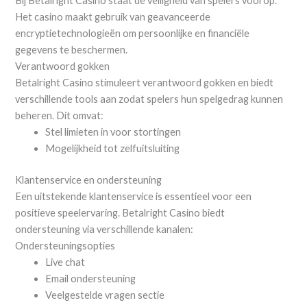
Bij Betalright Casino staat de veiligheid van spelers voorop.
Het casino maakt gebruik van geavanceerde
encryptietechnologieën om persoonlijke en financiële
gegevens te beschermen.
Verantwoord gokken
Betalright Casino stimuleert verantwoord gokken en biedt
verschillende tools aan zodat spelers hun spelgedrag kunnen
beheren. Dit omvat:
Stel limieten in voor stortingen
Mogelijkheid tot zelfuitsluiting
Klantenservice en ondersteuning
Een uitstekende klantenservice is essentieel voor een
positieve speelervaring. Betalright Casino biedt
ondersteuning via verschillende kanalen:
Ondersteuningsopties
Live chat
Email ondersteuning
Veelgestelde vragen sectie