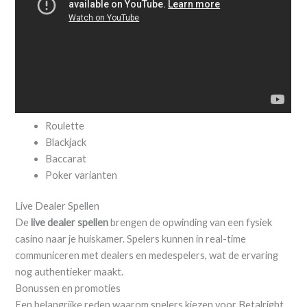
Roulette
Blackjack
Baccarat
Poker varianten
Live Dealer Spellen
De
live dealer spellen
brengen de opwinding van een fysiek
casino naar je huiskamer. Spelers kunnen in real-time
communiceren met dealers en medespelers, wat de ervaring
nog authentieker maakt.
Bonussen en promoties
Een belangrijke reden waarom spelers kiezen voor Betalright