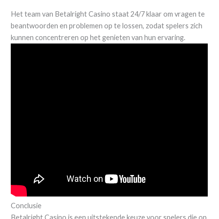
Het team van Betalright Casino staat 24/7 klaar om vragen te
beantwoorden en problemen op te lossen, zodat spelers zich
kunnen concentreren op het genieten van hun ervaring.
Conclusie
Betalright Casino is een uitstekende keuze voor spelers die op