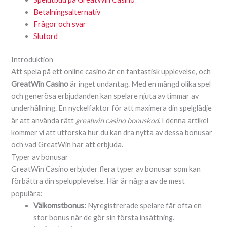
Betalningsalternativ
Frågor och svar
Slutord
Introduktion
Att spela på ett online casino är en fantastisk upplevelse, och
GreatWin Casino
är inget undantag. Med en mängd olika spel
och generösa erbjudanden kan spelare njuta av timmar av
underhållning. En nyckelfaktor för att maximera din spelglädje
är att använda rätt
greatwin casino bonuskod
. I denna artikel
kommer vi att utforska hur du kan dra nytta av dessa bonusar
och vad GreatWin har att erbjuda.
Typer av bonusar
GreatWin Casino erbjuder flera typer av bonusar som kan
förbättra din spelupplevelse. Här är några av de mest
populära:
Välkomstbonus:
Nyregistrerade spelare får ofta en
stor bonus när de gör sin första insättning.