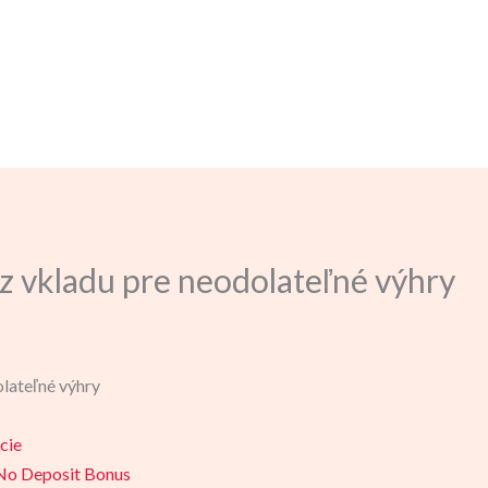
ez vkladu pre neodolateľné výhry
lateľné výhry
cie
No Deposit Bonus