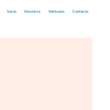
Inicio
Nosotros
Vehículos
Contacto