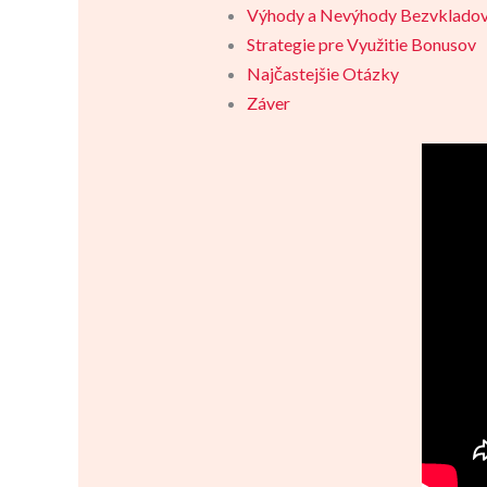
Výhody a Nevýhody Bezvklado
Strategie pre Využitie Bonusov
Najčastejšie Otázky
Záver