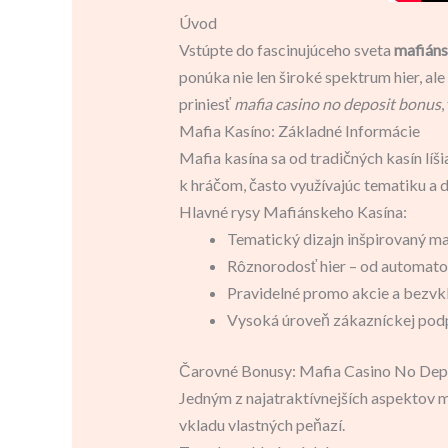
Úvod
Vstúpte do fascinujúceho sveta
mafiáns
ponúka nie len široké spektrum hier, al
priniesť
mafia casino no deposit bonus
,
Mafia Kasíno: Základné Informácie
Mafia kasína sa od tradičných kasín líš
k hráčom, často využívajúc tematiku a 
Hlavné rysy Mafiánskeho Kasína:
Tematický dizajn inšpirovaný m
Rôznorodosť hier – od automato
Pravidelné promo akcie a bezv
Vysoká úroveň zákazníckej pod
Čarovné Bonusy: Mafia Casino No Dep
Jedným z najatraktívnejších aspektov 
vkladu vlastných peňazí.