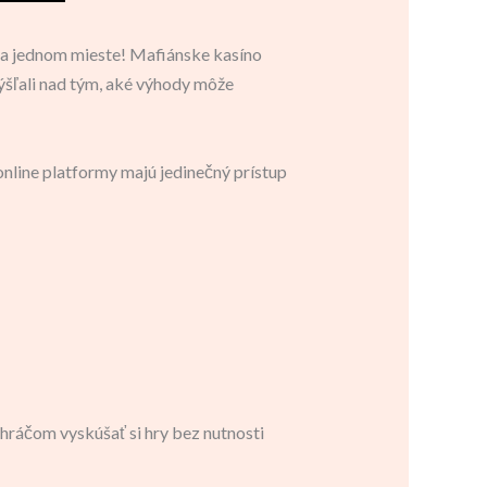
 na jednom mieste! Mafiánske kasíno
mýšľali nad tým, aké výhody môže
online platformy majú jedinečný prístup
hráčom vyskúšať si hry bez nutnosti