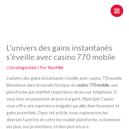
Ir
al
contenido
L’univers des gains instantanés
s’éveille avec casino 770 mobile
/
Uncategorized
/ Por
NeoMiki
L’univers des gains instantanés s’éveille avec casino 770 mobile
Bienvenue dans le monde féerique de
casino 770 mobile
, une
plateforme qui redéfinit l’expérience de jeu sur téléphone. Si
vous êtes un passionné de jeux d’argent, PiperSpin Casino
vous offre une expérience inégalée qui allie divertissement et
gains potentiels. Dans cet article, nous explorerons les
diverses facettes de cette incroyable plateforme, notamment
ses jeux, ses promotions, et bien plus encore.