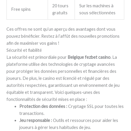
20 tours
Sur les machines à
Free spins
gratuits
sous sélectionnées
Ces offres ne sont qu’un aperçu des avantages dont vous
pouvez bénéficier. Restez à l’affût des nouvelles promotions
afin de maximiser vos gains !
Sécurité et fiabilité
La sécurité est primordiale pour
Belgique fezbet casino
. La
plateforme utilise des technologies de cryptage avancées
pour protéger les données personnelles et financières des
joueurs. De plus, le casino est licencié et régulé par des
autorités respectées, garantissant un environnement de jeu
équitable et transparent. Voici quelques-unes des
fonctionnalités de sécurité mises en place :
Protection des données :
Cryptage SSL pour toutes les
transactions.
Jeu responsable :
Outils et ressources pour aider les
joueurs à gérer leurs habitudes de jeu.