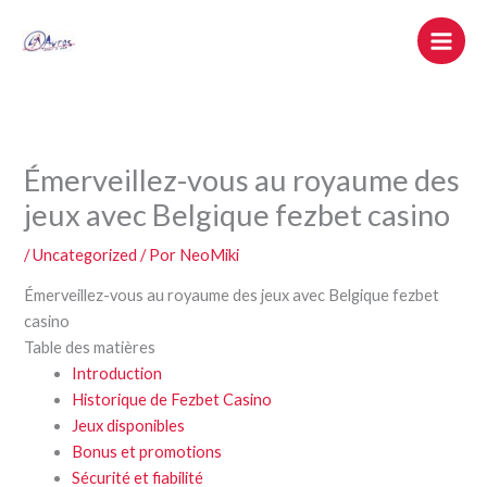
Ir
al
contenido
Émerveillez-vous au royaume des
jeux avec Belgique fezbet casino
/
Uncategorized
/ Por
NeoMiki
Émerveillez-vous au royaume des jeux avec Belgique fezbet
casino
Table des matières
Introduction
Historique de Fezbet Casino
Jeux disponibles
Bonus et promotions
Sécurité et fiabilité