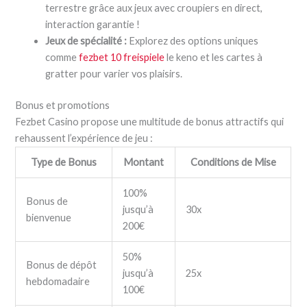
terrestre grâce aux jeux avec croupiers en direct,
interaction garantie !
Jeux de spécialité :
Explorez des options uniques
comme
fezbet 10 freispiele
le keno et les cartes à
gratter pour varier vos plaisirs.
Bonus et promotions
Fezbet Casino propose une multitude de bonus attractifs qui
rehaussent l’expérience de jeu :
Type de Bonus
Montant
Conditions de Mise
100%
Bonus de
jusqu’à
30x
bienvenue
200€
50%
Bonus de dépôt
jusqu’à
25x
hebdomadaire
100€