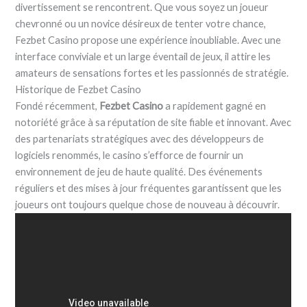
divertissement se rencontrent. Que vous soyez un joueur
chevronné ou un novice désireux de tenter votre chance,
Fezbet Casino propose une expérience inoubliable. Avec une
interface conviviale et un large éventail de jeux, il attire les
amateurs de sensations fortes et les passionnés de stratégie.
Historique de Fezbet Casino
Fondé récemment,
Fezbet Casino
a rapidement gagné en
notoriété grâce à sa réputation de site fiable et innovant. Avec
des partenariats stratégiques avec des développeurs de
logiciels renommés, le casino s’efforce de fournir un
environnement de jeu de haute qualité. Des événements
réguliers et des mises à jour fréquentes garantissent que les
joueurs ont toujours quelque chose de nouveau à découvrir.