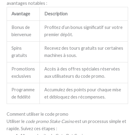
avantages notables :
Avantage
Description
Bonus de
Profitez d’un bonus significatif sur votre
bienvenue
premier dépôt.
Spins
Recevez des tours gratuits sur certaines
gratuits
machines à sous.
Promotions
Accès à des offres spéciales réservées
exclusives
aux utilisateurs du code promo.
Programme
Accumulez des points pour chaque mise
de fidélité
et débloquez des récompenses.
Comment utiliser le code promo
Utiliser le
code promo Stake Casino
est un processus simple et
rapide. Suivez ces étapes :