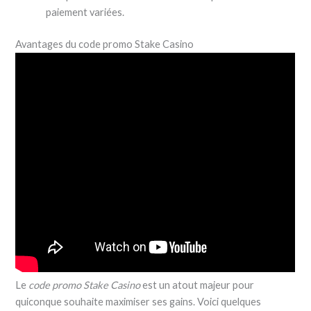
paiement variées.
Avantages du code promo Stake Casino
Le
code promo Stake Casino
est un atout majeur pour
quiconque souhaite maximiser ses gains. Voici quelques