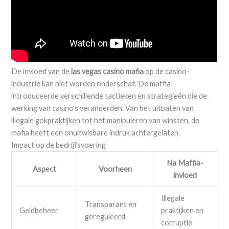
De invloed van de
las vegas casino mafia
op de casino-
industrie kan niet worden onderschat. De maffia
introduceerde verschillende tactieken en strategieën die de
werking van casino’s veranderden. Van het uitbaten van
illegale gokpraktijken tot het manipuleren van winsten, de
mafia heeft een onuitwisbare indruk achtergelaten.
Impact op de bedrijfsvoering
Na Maffia-
Aspect
Voorheen
invloed
Illegale
Transparant en
Geldbeheer
praktijken en
gereguleerd
corruptie