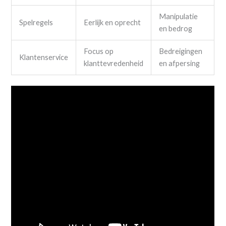
Manipulatie
Spelregels
Eerlijk en oprecht
en bedrog
Focus op
Bedreigingen
Klantenservice
klanttevredenheid
en afpersing