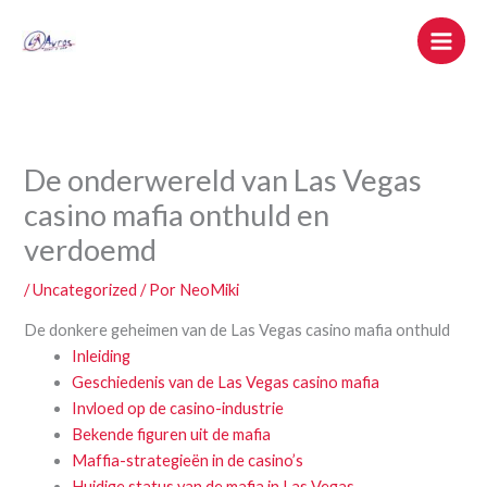
Ir
al
contenido
De onderwereld van Las Vegas
casino mafia onthuld en
verdoemd
/
Uncategorized
/ Por
NeoMiki
De donkere geheimen van de Las Vegas casino mafia onthuld
Inleiding
Geschiedenis van de Las Vegas casino mafia
Invloed op de casino-industrie
Bekende figuren uit de mafia
Maffia-strategieën in de casino’s
Huidige status van de mafia in Las Vegas