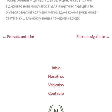
Покер онлайн – це не лише гра, а цілісний світ, який
відкриває нові можливості для азартних гравців. Не
бійтеся зануритися у цю магію, адже кожна рука може
стати вирішальною у вашій покерній кар’єрі.
←
Entrada anterior
Entrada siguiente
→
Inicio
Nosotros
Vehículos
Contacto