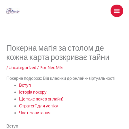
Ir
al
contenido
Покерна магія за столом де
кожна карта розкриває тайни
/
Uncategorized
/ Por
NeoMiki
Покерна подорож: Від класики до онлайн-віртуальності
Вступ
Історія покеру
Що таке покер онлайн?
Стратегії для успіху
Часті запитання
Вступ