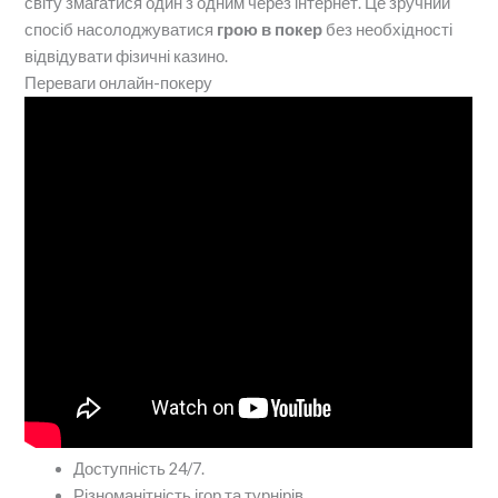
світу змагатися один з одним через інтернет. Це зручний
спосіб насолоджуватися
грою в покер
без необхідності
відвідувати фізичні казино.
Переваги онлайн-покеру
Доступність 24/7.
Різноманітність ігор та турнірів.