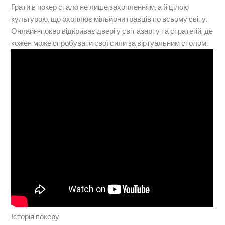
Грати в покер стало не лише захопленням, а й цілою
культурою, що охоплює мільйони гравців по всьому світу.
Онлайн-покер відкриває двері у світ азарту та стратегій, де
кожен може спробувати свої сили за віртуальним столом.
Історія покеру