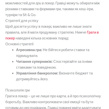
можливостей для
гри в покер
. Гравці можуть обирати між
різними ставками та формами гри, такими як кеш-ігри,
турніри та Sit & Go.
Стратегії для успіху
Щоб досягти успіху в покері, важливо не лише знати
правила, але й мати продуману стратегію. Нижче
Грати в
покер
наведені кілька основних порад:
Основні стратегії
Агресивна гра:
Не бійтеся робити ставки та
підвищувати.
Читання суперників:
Спостерігайте за їхніми
ставками та поведінкою.
Управління банкролом:
Визначте бюджет та
дотримуйтесь його.
Психологія гри
Грати в покер – це не лише про карти, а й про психологічну
боротьбу. Важливо контролювати свої емоції та бути
готовим до несподіванок. Гравці повинні вміти адаптувати