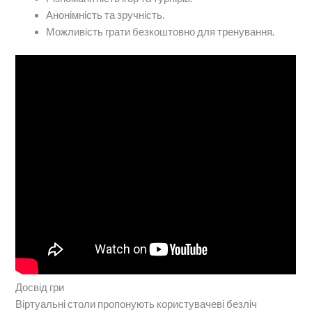
Анонімність та зручність.
Можливість грати безкоштовно для тренування.
Досвід гри
Віртуальні столи пропонують користувачеві безліч