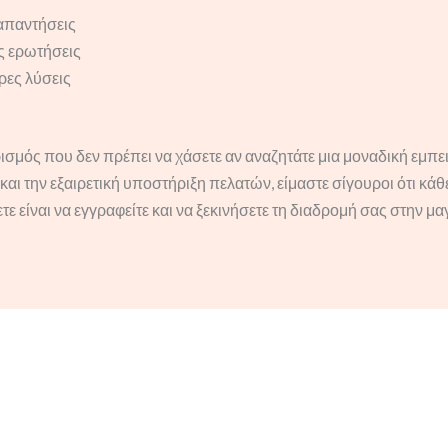
απαντήσεις
ς ερωτήσεις
ρες λύσεις
ισμός που δεν πρέπει να χάσετε αν αναζητάτε μια μοναδική εμπε
αι την εξαιρετική υποστήριξη πελατών, είμαστε σίγουροι ότι κάθε
τε είναι να εγγραφείτε και να ξεκινήσετε τη διαδρομή σας στην μ