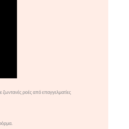
Με ζωντανές ροές από επαγγελματίες
φόρμα.