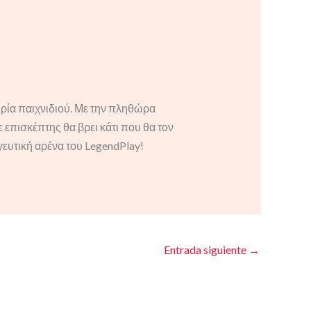
ιρία παιχνιδιού. Με την πληθώρα
 επισκέπτης θα βρει κάτι που θα τον
αγευτική αρένα του LegendPlay!
Entrada siguiente
→