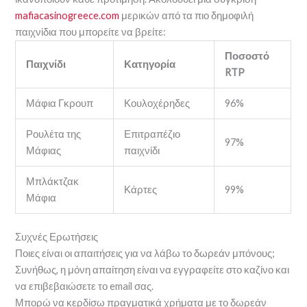
mafiacasinogreece.com
μερικών από τα πιο δημοφιλή
παιχνίδια που μπορείτε να βρείτε:
Ποσοστό
Παιχνίδι
Κατηγορία
RTP
Μάφια Γκρουπ
Κουλοχέρηδες
96%
Ρουλέτα της
Επιτραπέζιο
97%
Μάφιας
παιχνίδι
Μπλάκτζακ
Κάρτες
99%
Μάφια
Συχνές Ερωτήσεις
Ποιες είναι οι απαιτήσεις για να λάβω το δωρεάν μπόνους;
Συνήθως, η μόνη απαίτηση είναι να εγγραφείτε στο καζίνο και
να επιβεβαιώσετε το email σας.
Μπορώ να κερδίσω πραγματικά χρήματα με το δωρεάν