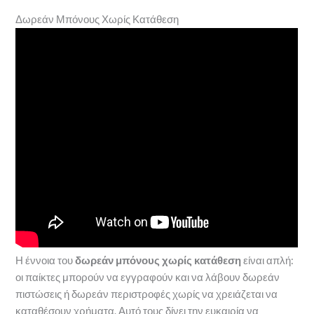
Δωρεάν Μπόνους Χωρίς Κατάθεση
Η έννοια του
δωρεάν μπόνους χωρίς κατάθεση
είναι απλή:
οι παίκτες μπορούν να εγγραφούν και να λάβουν δωρεάν
πιστώσεις ή δωρεάν περιστροφές χωρίς να χρειάζεται να
καταθέσουν χρήματα. Αυτό τους δίνει την ευκαιρία να