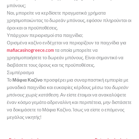
μπόνους;
Ναι, μπορείτε να κερδίσετε πραγματικά χρήματα
χρησιμοποιώντας το δωρεάν μπόνους, εφόσον πληρούνται οι
όροι και οι προϋποθέσεις.
Υπάρχουν περιορισμοί στα παιχνίδια;
Ορισμένα καζίνο ενδέχεται να περιορίζουν τα παιχνίδια για
mafiacasinogreece.com
τα οποία μπορείτε να
χρησιμοποιήσετε το δωρεάν μπόνους. Είναι σημαντικό να
διαβάσετε τους όρους και τις προϋποθέσεις.
Συμπέρασμα
Το
Μάφια Καζίνο
προσφέρει μια συναρπαστική εμπειρία με
μοναδικά παιχνίδια και ευκαιρίες κέρδους μέσω του
δωρεάν
μπόνους χωρίς κατάθεση
. Αν είστε έτοιμοι να ανακαλύψετε
έναν κόσμο γεμάτο αδρεναλίνη και περιπέτεια, μην διστάσετε
να δοκιμάσετε το Μάφια Καζίνο. Ίσως να είστε ο επόμενος
μεγάλος νικητής!